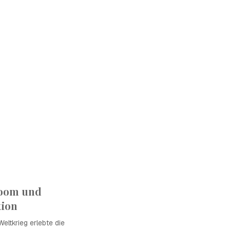
oom und
tion
ltkrieg erlebte die