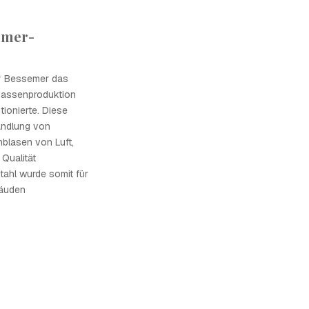
emer-
ry Bessemer das
Massenproduktion
ionierte. Diese
andlung von
nblasen von Luft,
Qualität
tahl wurde somit für
äuden