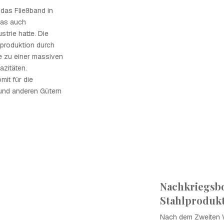
 das Fließband in
was auch
strie hatte. Die
lproduktion durch
e zu einer massiven
azitäten.
mit für die
und anderen Gütern
Nachkriegsb
Stahlproduk
Nach dem Zweiten We