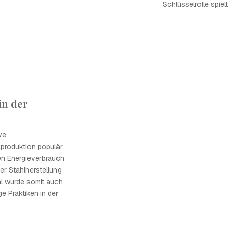
Schlüsselrolle spielt
in der
ve
lproduktion populär.
en Energieverbrauch
r Stahlherstellung
ahl wurde somit auch
ge Praktiken in der