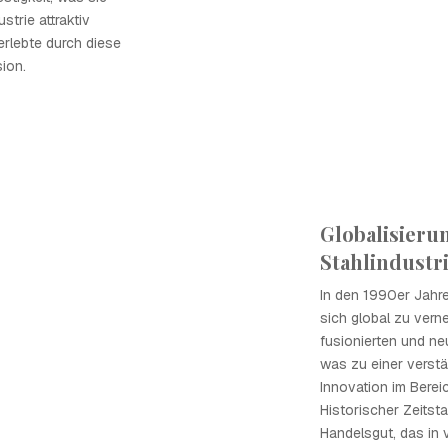
strie attraktiv
erlebte durch diese
ion.
Globalisieru
Stahlindustr
In den 1990er Jahre
sich global zu ver
fusionierten und n
was zu einer verst
Innovation im Berei
Historischer Zeitst
Handelsgut, das in 