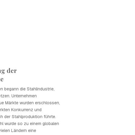
ng der
ie
n begann die Stahlindustrie,
netzen. Unternehmen
eue Märkte wurden erschlossen,
ärkten Konkurrenz und
ch der Stahlproduktion führte.
ahl wurde so zu einem globalen
vielen Ländern eine