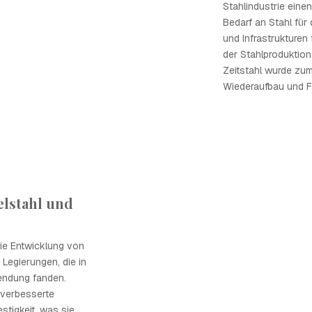
Stahlindustrie ein
Bedarf an Stahl fü
und Infrastrukturen
der Stahlproduktion 
Zeitstahl wurde zum
Wiederaufbau und Fo
lstahl und
ie Entwicklung von
 Legierungen, die in
endung fanden.
 verbesserte
stigkeit, was sie