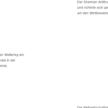
Der Sherman Antitr
und richtete sich g
um den Wettbewerb u
en Weltkrieg ein,
del in der
hrte.
Die Weltwirtschaft