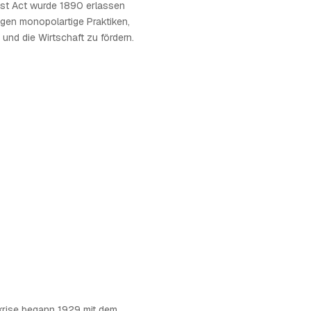
ust Act wurde 1890 erlassen
egen monopolartige Praktiken,
nd die Wirtschaft zu fördern.
skrise begann 1929 mit dem