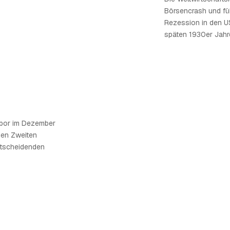
Börsencrash und fü
Rezession in den US
späten 1930er Jahre
rbor im Dezember
 den Zweiten
ntscheidenden