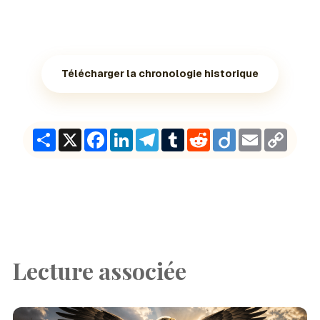
Télécharger la chronologie historique
Share
X
Facebook
LinkedIn
Telegram
Tumblr
Reddit
Diigo
Email
Copy
Link
Lecture associée