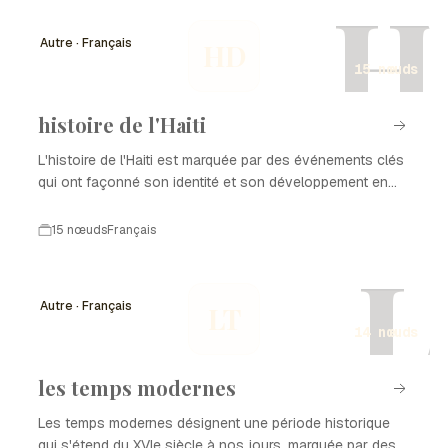
H
Autre · Français
HD
15 nœuds
histoire de l'Haiti
L'histoire de l'Haiti est marquée par des événements clés
qui ont façonné son identité et son développement en
tant que nation. De la colonisation à l'indépendance, en
passant par les luttes pour la démocratie et la
15 nœuds
Français
reconstruction après des catastrophes naturelles,
L
chaque période a laissé une empreinte sur l'histoire de
l'Haiti. Ce parcours complexe est le reflet de la résilience
Autre · Français
LT
et de la richesse culturelle du peuple haïtien.
14 nœuds
les temps modernes
Les temps modernes désignent une période historique
qui s'étend du XVIe siècle à nos jours, marquée par des