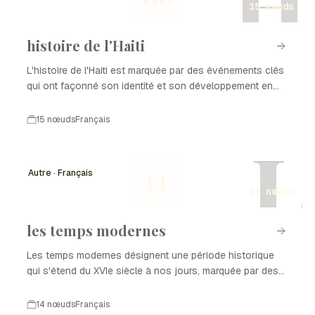
H
15 nœuds
histoire de l'Haiti
L'histoire de l'Haiti est marquée par des événements clés
qui ont façonné son identité et son développement en
tant que nation. De la colonisation à l'indépendance, en
passant par les luttes pour la démocratie et la
15 nœuds
Français
reconstruction après des catastrophes naturelles,
L
chaque période a laissé une empreinte sur l'histoire de
l'Haiti. Ce parcours complexe est le reflet de la résilience
Autre · Français
LT
et de la richesse culturelle du peuple haïtien.
14 nœuds
les temps modernes
Les temps modernes désignent une période historique
qui s'étend du XVIe siècle à nos jours, marquée par des
transformations profondes dans les domaines politique,
économique, social et culturel. Cette époque est
14 nœuds
Français