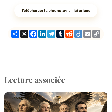
Télécharger la chronologie historique
Share
X
Facebook
LinkedIn
Telegram
Tumblr
Reddit
Diigo
Email
Copy
Link
Lecture associée
Événement · Français