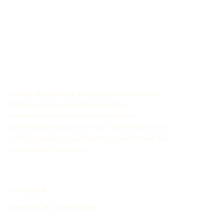
caractérisée par l'émergence de nouvelles idées, l'essor
des sciences, et des révolutions qui ont façonné le
monde contemporain. Dans cette chronologie, nous
explorerons les événements clés qui ont jalonné le
développement des temps modernes.
Utilisez le générateur de frises chronologiques
historiques pour créer facilement des
chronologies d’événements historiques
personnalisés grâce à l’IA. Cet outil en ligne vous
aide à organiser et à présenter le déroulement des
événements historiques.
EXPLORER
Découvrir les chronologies