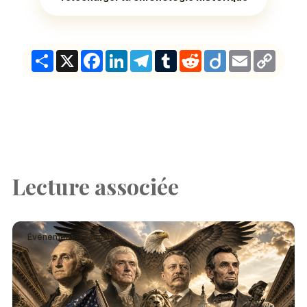
Share
X
Facebook
LinkedIn
Telegram
Tumblr
Reddit
Diigo
Email
Copy
Link
Lecture associée
Événement · Français