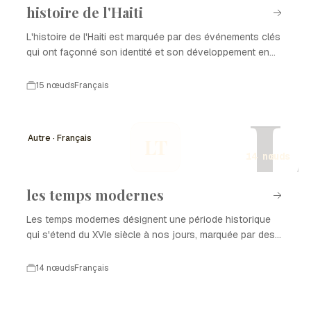
histoire de l'Haiti
L'histoire de l'Haiti est marquée par des événements clés
qui ont façonné son identité et son développement en
tant que nation. De la colonisation à l'indépendance, en
passant par les luttes pour la démocratie et la
15 nœuds
Français
reconstruction après des catastrophes naturelles,
L
chaque période a laissé une empreinte sur l'histoire de
l'Haiti. Ce parcours complexe est le reflet de la résilience
Autre · Français
LT
et de la richesse culturelle du peuple haïtien.
14 nœuds
les temps modernes
Les temps modernes désignent une période historique
qui s'étend du XVIe siècle à nos jours, marquée par des
transformations profondes dans les domaines politique,
économique, social et culturel. Cette époque est
14 nœuds
Français
caractérisée par l'émergence de nouvelles idées, l'essor
des sciences, et des révolutions qui ont façonné le
monde contemporain. Dans cette chronologie, nous