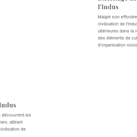
l'Indus
Malgré son effondrem
civilisation de l'Ind
ultérieures dans la
des éléments de cult
d'organisation socia
s
'Indus
 découvrent les
ro, attirant
civilisation de