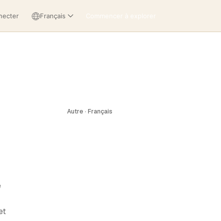
necter
Français
Commencer à explorer
Autre · Français
e
et