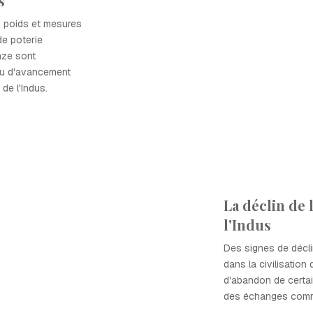
s
s poids et mesures
de poterie
nze sont
eau d'avancement
 de l'Indus.
La déclin de l
l'Indus
Des signes de décl
dans la civilisation
d'abandon de certai
des échanges comm