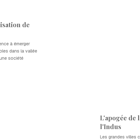
lisation de
mence à émerger
les dans la vallée
'une société
L'apogée de l
l'Indus
Les grandes villes