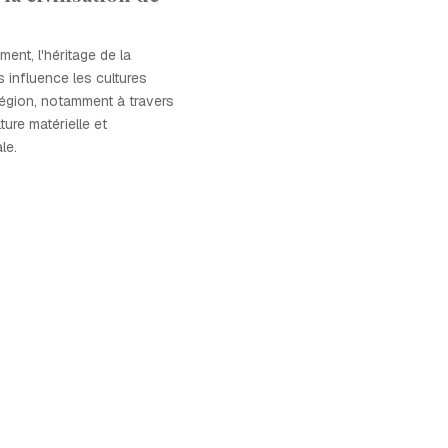
ent, l'héritage de la
us influence les cultures
 région, notamment à travers
ure matérielle et
le.