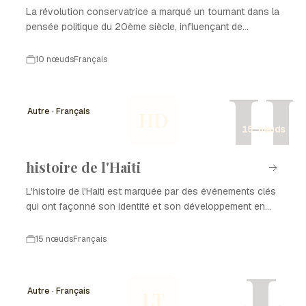
La révolution conservatrice a marqué un tournant dans la
pensée politique du 20ème siècle, influençant de
nombreux pays.
10 nœuds
Français
H
Autre · Français
HD
15 nœuds
histoire de l'Haiti
L'histoire de l'Haiti est marquée par des événements clés
qui ont façonné son identité et son développement en
tant que nation. De la colonisation à l'indépendance, en
passant par les luttes pour la démocratie et la
15 nœuds
Français
reconstruction après des catastrophes naturelles,
L
chaque période a laissé une empreinte sur l'histoire de
l'Haiti. Ce parcours complexe est le reflet de la résilience
Autre · Français
LT
et de la richesse culturelle du peuple haïtien.