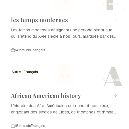
L
14 nœuds
les temps modernes
Les temps modernes désignent une période historique
qui s'étend du XVIe siècle à nos jours, marquée par des
transformations profondes dans les domaines politique,
économique, social et culturel. Cette époque est
14 nœuds
Français
caractérisée par l'émergence de nouvelles idées, l'essor
A
des sciences, et des révolutions qui ont façonné le
monde contemporain. Dans cette chronologie, nous
Autre · Français
AA
explorerons les événements clés qui ont jalonné le
15 nœuds
développement des temps modernes.
African American history
L'histoire des Afro-Américains est riche et complexe,
englobant des siècles de luttes, de triomphes et d'impact
culturel. De l'esclavage à la lutte pour les droits civiques,
cette histoire illustre la résilience et la contribution
15 nœuds
Français