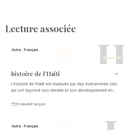
Lecture associée
H
Autre · Français
HD
15 nœuds
histoire de l'Haiti
L'histoire de l'Haiti est marquée par des événements clés
qui ont façonné son identité et son développement en
tant que nation. De la colonisation à l'indépendance, en
passant par les luttes pour la démocratie et la
15 nœuds
Français
reconstruction après des catastrophes naturelles,
chaque période a laissé une empreinte sur l'histoire de
l'Haiti. Ce parcours complexe est le reflet de la résilience
Autre · Français
LT
et de la richesse culturelle du peuple haïtien.