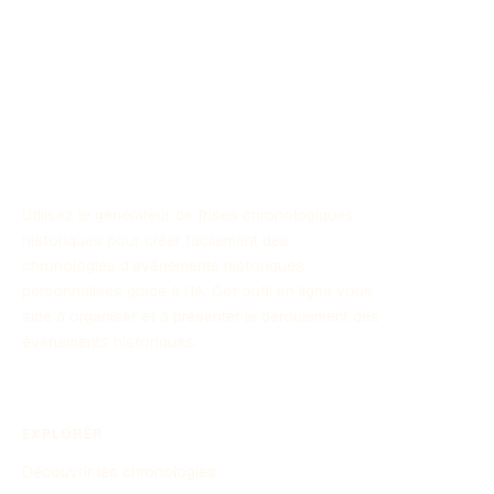
significative des Afro-Américains à la société américaine.
Cette chronologie met en lumière les événements clés
qui ont façonné l'histoire afro-américaine.
Utilisez le générateur de frises chronologiques
historiques pour créer facilement des
chronologies d’événements historiques
personnalisés grâce à l’IA. Cet outil en ligne vous
aide à organiser et à présenter le déroulement des
événements historiques.
EXPLORER
Découvrir les chronologies