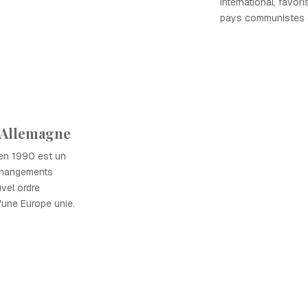
international, favor
pays communistes d
l'Allemagne
 en 1990 est un
 changements
vel ordre
d'une Europe unie.