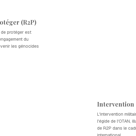
otéger (R2P)
é de protéger est
l'engagement du
évenir les génocides
Intervention
L'intervention milit
l'égide de l'OTAN, il
de R2P dans le cad
international.