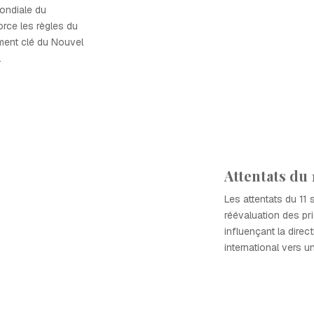
mondiale du
rce les règles du
ment clé du Nouvel
.
Attentats du
Les attentats du 11
réévaluation des pri
influençant la direc
international vers un