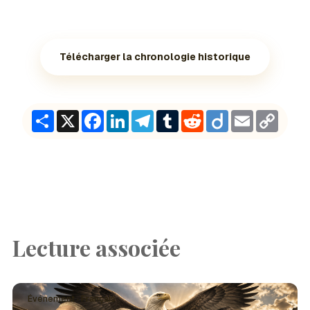
Télécharger la chronologie historique
Share
X
Facebook
LinkedIn
Telegram
Tumblr
Reddit
Diigo
Email
Copy
Link
Lecture associée
Événement · Français