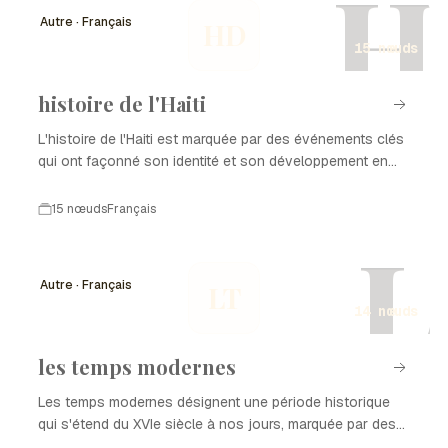
H
Autre · Français
HD
15 nœuds
histoire de l'Haiti
L'histoire de l'Haiti est marquée par des événements clés
qui ont façonné son identité et son développement en
tant que nation. De la colonisation à l'indépendance, en
passant par les luttes pour la démocratie et la
15 nœuds
Français
reconstruction après des catastrophes naturelles,
L
chaque période a laissé une empreinte sur l'histoire de
l'Haiti. Ce parcours complexe est le reflet de la résilience
Autre · Français
LT
et de la richesse culturelle du peuple haïtien.
14 nœuds
les temps modernes
Les temps modernes désignent une période historique
qui s'étend du XVIe siècle à nos jours, marquée par des
transformations profondes dans les domaines politique,