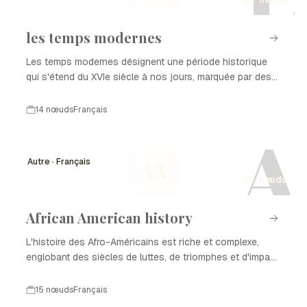
les temps modernes
Les temps modernes désignent une période historique
qui s'étend du XVIe siècle à nos jours, marquée par des
transformations profondes dans les domaines politique,
économique, social et culturel. Cette époque est
14 nœuds
Français
caractérisée par l'émergence de nouvelles idées, l'essor
A
des sciences, et des révolutions qui ont façonné le
monde contemporain. Dans cette chronologie, nous
Autre · Français
AA
explorerons les événements clés qui ont jalonné le
15 nœuds
développement des temps modernes.
African American history
L'histoire des Afro-Américains est riche et complexe,
englobant des siècles de luttes, de triomphes et d'impact
culturel. De l'esclavage à la lutte pour les droits civiques,
cette histoire illustre la résilience et la contribution
15 nœuds
Français
significative des Afro-Américains à la société américaine.