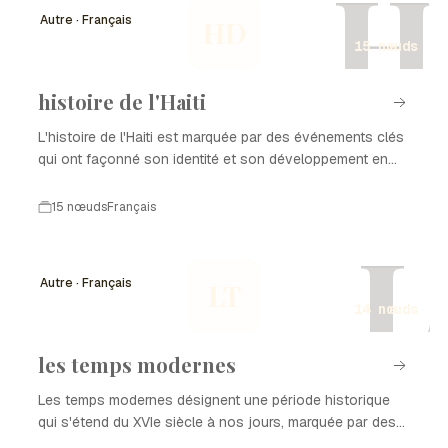
H
Autre · Français
HD
15 nœuds
histoire de l'Haiti
L'histoire de l'Haiti est marquée par des événements clés
qui ont façonné son identité et son développement en
tant que nation. De la colonisation à l'indépendance, en
passant par les luttes pour la démocratie et la
15 nœuds
Français
reconstruction après des catastrophes naturelles,
L
chaque période a laissé une empreinte sur l'histoire de
l'Haiti. Ce parcours complexe est le reflet de la résilience
Autre · Français
LT
et de la richesse culturelle du peuple haïtien.
14 nœuds
les temps modernes
Les temps modernes désignent une période historique
qui s'étend du XVIe siècle à nos jours, marquée par des
transformations profondes dans les domaines politique,