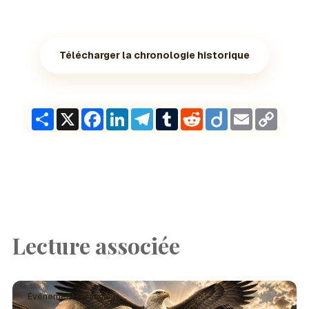
Télécharger la chronologie historique
Share
X
Facebook
LinkedIn
Telegram
Tumblr
Reddit
Diigo
Email
Copy
Link
Lecture associée
Événement · Français