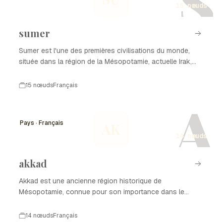
S
15 nœuds
sumer
Sumer est l'une des premières civilisations du monde,
située dans la région de la Mésopotamie, actuelle Irak,
reconnue pour ses innovations en agriculture, écriture, et
organisation sociale. Cette civilisation a joué un rôle
15 nœuds
Français
fondamental dans le développement culturel et
A
technologique de l'humanité.
Pays · Français
AK
14 nœuds
akkad
Akkad est une ancienne région historique de
Mésopotamie, connue pour son importance dans le
développement des premières civilisations humaines.
Localisée dans l'actuel Irak, Akkad a joué un rôle clé
14 nœuds
Français