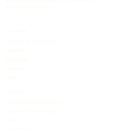
aide à organiser et à présenter le déroulement des
événements historiques.
EXPLORER
Découvrir les chronologies
Personnes
Événements
Inventions
Autres
PRODUIT
Créer une frise chronologique
Découvrir les chronologies
Tarifs
Mon compte