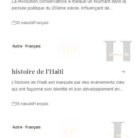
La révolution conservatrice a marqué un tournant dans la
pensée politique du 20ème siècle, influençant de
nombreux pays.
10 nœuds
Français
H
Autre · Français
HD
15 nœuds
histoire de l'Haiti
L'histoire de l'Haiti est marquée par des événements clés
qui ont façonné son identité et son développement en
tant que nation. De la colonisation à l'indépendance, en
passant par les luttes pour la démocratie et la
15 nœuds
Français
reconstruction après des catastrophes naturelles,
L
chaque période a laissé une empreinte sur l'histoire de
l'Haiti. Ce parcours complexe est le reflet de la résilience
Autre · Français
LT
et de la richesse culturelle du peuple haïtien.
14 nœuds