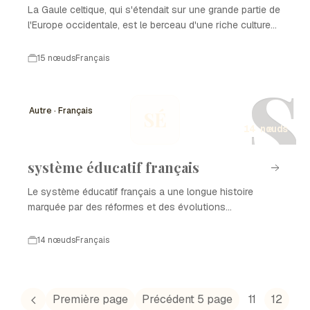
La Gaule celtique, qui s'étendait sur une grande partie de
l'Europe occidentale, est le berceau d'une riche culture
celtique. Cette région a vu le développement de sociétés
complexes, d'échanges commerciaux et de luttes pour le
15 nœuds
Français
pouvoir, notamment face à l'expansion romaine. À
S
travers les siècles, la Gaule celtique a évolué, laissant un
héritage durable dans l'histoire de la France et de
Autre · Français
SÉ
l'Europe.
14 nœuds
système éducatif français
Le système éducatif français a une longue histoire
marquée par des réformes et des évolutions
significatives. De l'Ancien Régime aux réformes récentes,
le système éducatif français a été conçu pour répondre
14 nœuds
Français
aux besoins d'une société en constante mutation. Cet
historique retrace les principales étapes du
développement du système éducatif français, illustrant
son adaptation aux enjeux contemporains.
Première page
Précédent 5 page
11
12