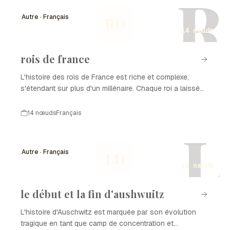
R
Autre · Français
RD
14 nœuds
rois de france
L'histoire des rois de France est riche et complexe,
s'étendant sur plus d'un millénaire. Chaque roi a laissé
une empreinte unique sur le pays, influençant la culture,
la politique et la société. Des mérovingiens aux
14 nœuds
Français
capétiens, chaque dynastie a joué un rôle crucial dans
L
le développement de la France moderne.
Autre · Français
LD
15 nœuds
le début et la fin d'aushwuitz
L'histoire d'Auschwitz est marquée par son évolution
tragique en tant que camp de concentration et