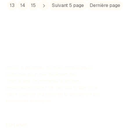
13
14
15
Suivant 5 page
Dernière page
Utilisez le générateur de frises chronologiques
historiques pour créer facilement des
chronologies d’événements historiques
personnalisés grâce à l’IA. Cet outil en ligne vous
aide à organiser et à présenter le déroulement des
événements historiques.
EXPLORER