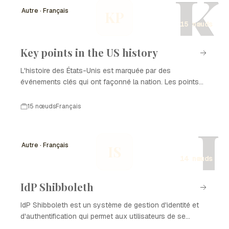
K
héritage durable qui perdure jusqu'à nos jours.
Autre · Français
KP
15 nœuds
Key points in the US history
L'histoire des États-Unis est marquée par des
événements clés qui ont façonné la nation. Les points
clés de l'histoire américaine illustrent l'évolution
politique, sociale et économique du pays. De la
15 nœuds
Français
déclaration d'indépendance aux mouvements pour les
I
droits civiques, chaque moment a contribué à définir
l'identité américaine. Cette chronologie présente des
Autre · Français
IS
jalons essentiels qui sont des points clés dans l'histoire
14 nœuds
des États-Unis.
IdP Shibboleth
IdP Shibboleth est un système de gestion d'identité et
d'authentification qui permet aux utilisateurs de se
connecter à plusieurs services en ligne en utilisant une