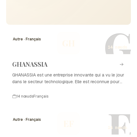
G
Autre · Français
GH
14 nœuds
GHANASSIA
GHANASSIA est une entreprise innovante qui a vu le jour
dans le secteur technologique. Elle est reconnue pour
son engagement envers le développement durable et
l'innovation. Au fil des ans, GHANASSIA a su s'imposer
14 nœuds
Français
comme un acteur clé sur le marché, apportant des
E
solutions novatrices qui répondent aux besoins des
consommateurs modernes.
Autre · Français
EF
14 nœuds