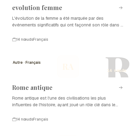
evolution femme
L'évolution de la femme a été marquée par des
événements significatifs qui ont façonné son rôle dans la
société, tant sur le plan social que politique. Cette
chronologie met en lumière les étapes clés de cette
14 nœuds
Français
évolution femme, illustrant les luttes et les avancées des
R
femmes à travers les âges.
Autre · Français
RA
14 nœuds
Rome antique
Rome antique est l'une des civilisations les plus
influentes de l'histoire, ayant joué un rôle clé dans le
développement des institutions politiques, juridiques et
culturelles en Europe et au-delà. Fondée selon la
14 nœuds
Français
légende en 753 av. J.-C., Rome antique a évolué d'un
petit village à une puissance mondiale, laissant un