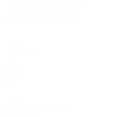
czasu wydarzeń historycznych przy użyciu AI. To
narzędzie online pomoże Ci zorganizować i
zaprezentować proces rozwoju wydarzeń
historycznych.
ODKRYWAJ
Odkryj osie czasu
Ludzie
Wydarzenia
Wynalazki
Inne
PRODUKT
Wyszukaj i wygeneruj oś czasu historii
Odkryj osie czasu