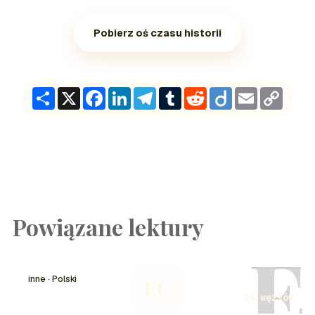
Pobierz oś czasu historii
Share
X
Facebook
LinkedIn
Telegram
Tumblr
Reddit
Diigo
Email
Copy
Link
Powiązane lektury
E
inne · Polski
EC
14 węzłów