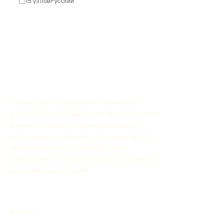
15 узлов
Русский
Египетская цивилизация оставила глубокий след в
истории благодаря своим достижениям в
архитектуре, искусстве, науке и культуре.
С помощью генератора исторических
временных шкал вы можете легко создавать
временные шкалы для настраиваемых
исторических событий с помощью AI. Этот
онлайн-инструмент поможет вам
организовать и показать процесс развития
исторических событий.
ОБЗОР