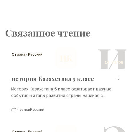
Связанное чтение
И
Страна · Русский
ИК
14 узлов
история Казахстана 5 класс
История Казахстана 5 класс охватывает важные
события и этапы развития страны, начиная с
древних времен и заканчивая современностью.
Казахстан, расположенный в сердце Евразии, имеет
14 узлов
Русский
богатое культурное наследие и разнообразные
исторические события, которые формировали его
идентичность. В данной временной шкале