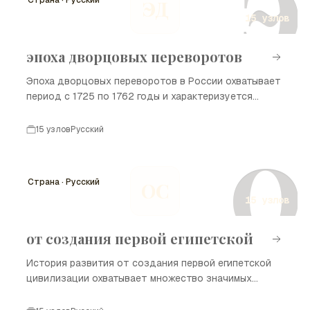
Э
Страна · Русский
ЭД
представлены ключевые моменты, которые помогут
15 узлов
лучше понять историю Казахстана и его народ.
эпоха дворцовых переворотов
Эпоха дворцовых переворотов в России охватывает
период с 1725 по 1762 годы и характеризуется
частыми сменами власти, интригами и борьбой за
трон. Этот период стал следствием смерти Петра I
15 узлов
Русский
и ослабления центральной власти, что привело к
О
политической нестабильности и вмешательству
различных группировок в дела государства.
Страна · Русский
ОС
15 узлов
от создания первой египетской
История развития от создания первой египетской
цивилизации охватывает множество значимых
событий, начиная с формирования первых городов и
заканчивая влиянием на современный мир.