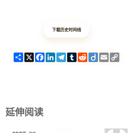
下载历史时间线
Share
X
Facebook
LinkedIn
Telegram
Tumblr
Reddit
Diigo
Email
Copy
Link
延伸阅读