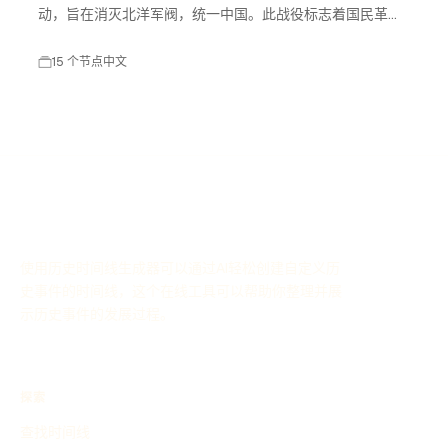
动，旨在消灭北洋军阀，统一中国。此战役标志着国民革命
进入高潮，对中国现代历史产生了深远影响。
15 个节点
中文
使用历史时间线生成器可以通过AI轻松创建自定义历
史事件的时间线，这个在线工具可以帮助你整理并展
示历史事件的发展过程。
探索
查找时间线