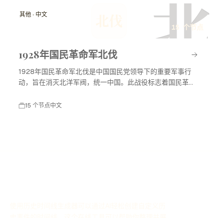
北
其他 · 中文
北伐
15 个节点
1928年国民革命军北伐
1928年国民革命军北伐是中国国民党领导下的重要军事行
动，旨在消灭北洋军阀，统一中国。此战役标志着国民革命
进入高潮，对中国现代历史产生了深远影响。
15 个节点
中文
使用历史时间线生成器可以通过AI轻松创建自定义历
史事件的时间线，这个在线工具可以帮助你整理并展