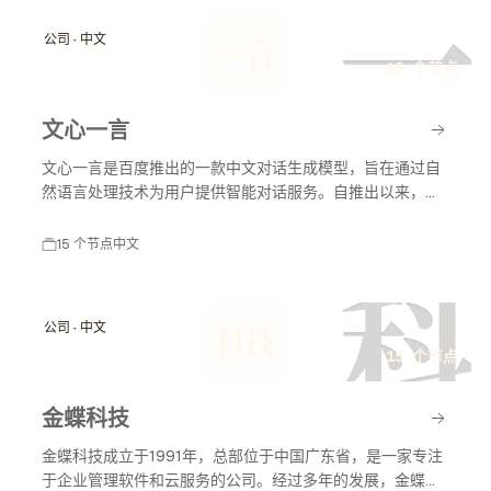
一
公司 · 中文
一言
15 个节点
文心一言
文心一言是百度推出的一款中文对话生成模型，旨在通过自
然语言处理技术为用户提供智能对话服务。自推出以来，文
心一言不断发展，应用于多个领域，包括教育、客服和内容
创作等，助力智能化服务的普及与发展。
15 个节点
中文
科
公司 · 中文
科技
15 个节点
金蝶科技
金蝶科技成立于1991年，总部位于中国广东省，是一家专注
于企业管理软件和云服务的公司。经过多年的发展，金蝶科