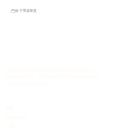
技已成为中国领先的企业管理解决方案提供商，涵盖财务管
理、供应链管理、人力资源管理等多个领域。
15 个节点
中文
使用历史时间线生成器可以通过AI轻松创建自定义历
史事件的时间线，这个在线工具可以帮助你整理并展
示历史事件的发展过程。
探索
查找时间线
人物