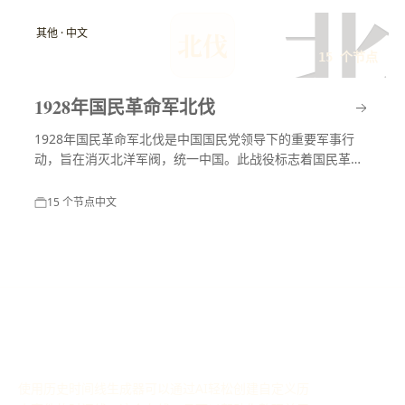
北
其他 · 中文
北伐
15 个节点
1928年国民革命军北伐
1928年国民革命军北伐是中国国民党领导下的重要军事行
动，旨在消灭北洋军阀，统一中国。此战役标志着国民革命
进入高潮，对中国现代历史产生了深远影响。
15 个节点
中文
使用历史时间线生成器可以通过AI轻松创建自定义历