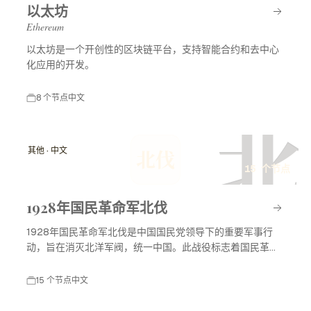
以太坊
Ethereum
以太坊是一个开创性的区块链平台，支持智能合约和去中心
化应用的开发。
8 个节点
中文
北
其他 · 中文
北伐
15 个节点
1928年国民革命军北伐
1928年国民革命军北伐是中国国民党领导下的重要军事行
动，旨在消灭北洋军阀，统一中国。此战役标志着国民革命
进入高潮，对中国现代历史产生了深远影响。
15 个节点
中文