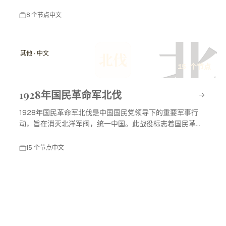
8 个节点
中文
北
其他 · 中文
北伐
15 个节点
1928年国民革命军北伐
1928年国民革命军北伐是中国国民党领导下的重要军事行
动，旨在消灭北洋军阀，统一中国。此战役标志着国民革命
进入高潮，对中国现代历史产生了深远影响。
15 个节点
中文