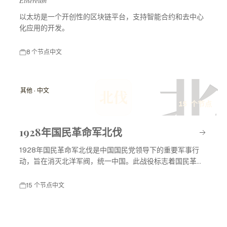
Ethereum
以太坊是一个开创性的区块链平台，支持智能合约和去中心
化应用的开发。
8 个节点
中文
北
其他 · 中文
北伐
15 个节点
1928年国民革命军北伐
1928年国民革命军北伐是中国国民党领导下的重要军事行
动，旨在消灭北洋军阀，统一中国。此战役标志着国民革命
进入高潮，对中国现代历史产生了深远影响。
15 个节点
中文