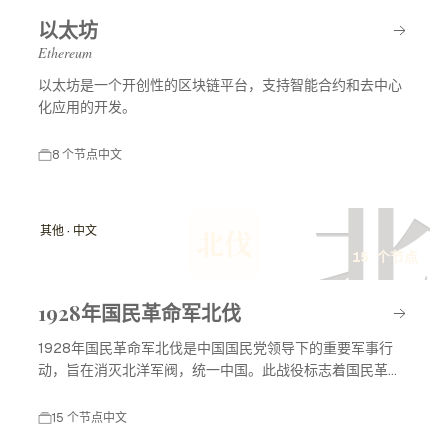
以太坊
Ethereum
以太坊是一个开创性的区块链平台，支持智能合约和去中心
化应用的开发。
8 个节点
中文
北
其他 · 中文
北伐
15 个节点
1928年国民革命军北伐
1928年国民革命军北伐是中国国民党领导下的重要军事行
动，旨在消灭北洋军阀，统一中国。此战役标志着国民革命
进入高潮，对中国现代历史产生了深远影响。
15 个节点
中文