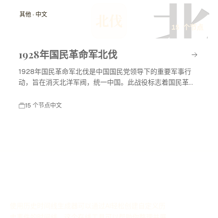
北
其他 · 中文
北伐
15 个节点
1928年国民革命军北伐
1928年国民革命军北伐是中国国民党领导下的重要军事行
动，旨在消灭北洋军阀，统一中国。此战役标志着国民革命
进入高潮，对中国现代历史产生了深远影响。
15 个节点
中文
使用历史时间线生成器可以通过AI轻松创建自定义历
史事件的时间线，这个在线工具可以帮助你整理并展