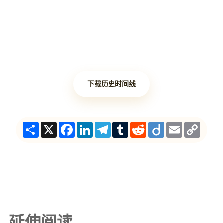
下载历史时间线
Share
X
Facebook
LinkedIn
Telegram
Tumblr
Reddit
Diigo
Email
Copy
Link
延伸阅读