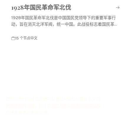
1928年国民革命军北伐
1928年国民革命军北伐是中国国民党领导下的重要军事行
动，旨在消灭北洋军阀，统一中国。此战役标志着国民革命
进入高潮，对中国现代历史产生了深远影响。
15 个节点
中文
使用历史时间线生成器可以通过AI轻松创建自定义历
史事件的时间线，这个在线工具可以帮助你整理并展
示历史事件的发展过程。