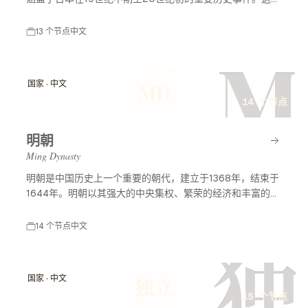
时期标志着日本从封建社会向现代国家的转变，经历了西方
列强的压力、明治维新等重大改革，最终形成了现代化的日
13 个节点
中文
本。
M
国家 · 中文
MD
14 个节点
明朝
Ming Dynasty
明朝是中国历史上一个重要的朝代，建立于1368年，结束于
1644年。明朝以其强大的中央集权、繁荣的经济和丰富的文
化成就而闻名。明朝历史及事件节点涵盖了许多重要的历史
事件，包括朱元璋的建立、郑和下西洋、万历皇帝的统治
14 个节点
中文
等，这些事件深刻影响了中国的历史发展和对外关系。
独
国家 · 中文
独立
15 个节点