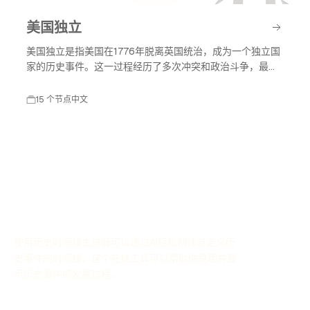
美国独立
美国独立是指美国在1776年脱离英国统治，成为一个独立国
家的历史事件。这一过程经历了多次冲突和政治斗争，最终
促成了美国独立宣言的签署，标志着美国作为一个主权国家
的诞生。美国独立不仅改变了北美的政治格局，也对全球的
15 个节点
中文
民主运动产生了深远影响。
使用历史时间线生成器可以通过AI轻松创建自定义历
史事件的时间线，这个在线工具可以帮助你整理并展
示历史事件的发展过程。