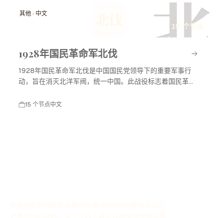
北
其他 · 中文
北伐
15 个节点
1928年国民革命军北伐
1928年国民革命军北伐是中国国民党领导下的重要军事行
动，旨在消灭北洋军阀，统一中国。此战役标志着国民革命
进入高潮，对中国现代历史产生了深远影响。
15 个节点
中文
使用历史时间线生成器可以通过AI轻松创建自定义历
史事件的时间线，这个在线工具可以帮助你整理并展