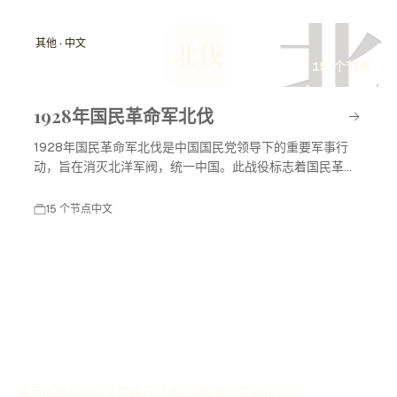
北
其他 · 中文
北伐
15 个节点
1928年国民革命军北伐
1928年国民革命军北伐是中国国民党领导下的重要军事行
动，旨在消灭北洋军阀，统一中国。此战役标志着国民革命
进入高潮，对中国现代历史产生了深远影响。
15 个节点
中文
使用历史时间线生成器可以通过AI轻松创建自定义历