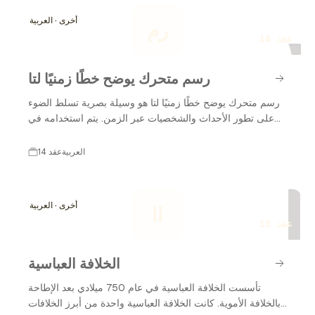
ر
فرصة دراسة سطحه وجوهه وأجوائه بشكل أكثر عمقًا. هذا
أخرى · العربية
رم
التاريخ الغني يعكس تطور المعرفة البشرية ورغبتنا في
14 عقد
استكشاف الكون.
رسم متحرك يوضح خطًا زمنيًا لتا
رسم متحرك يوضح خطًا زمنيًا لتا هو وسيلة بصرية تسلط الضوء
على تطور الأحداث والشخصيات عبر الزمن. يتم استخدامه في
العديد من المجالات، بما في ذلك التعليم والترفيه، لتبسيط
المعلومات المعقدة وجعلها أكثر جذبًا للجمهور. من خلال تقديم
العربية
14 عقد
المعلومات بطريقة مرئية، يسهل رسم متحرك يوضح خطًا زمنيًا
ا
لتا فهم الأحداث الرئيسية وتحليلها. في هذا السياق، سنستعرض
تاريخ تطور رسم متحرك يوضح خطًا زمنيًا لتا منذ بداياته حتى
أخرى · العربية
اا
الوقت الحاضر، مع التركيز على المراحل الرئيسية والتطورات
13 عقد
الهامة في هذا المجال.
الخلافة العباسية
تأسست الخلافة العباسية في عام 750 ميلادي بعد الإطاحة
بالخلافة الأموية. كانت الخلافة العباسية واحدة من أبرز الخلافات