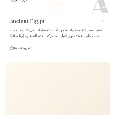
A
أخرى · العربية
AE
14 عقد
ancient Egypt
تعتبر مصر القديمة واحدة من أقدم الحضارات في التاريخ، حيث
نشأت على ضفاف نهر النيل. لقد تركت هذه الحضارة إرثًا ثقافيًا
ومعماريًا عظيمًا، بما في ذلك الأهرامات والمعابد. عاشت مصر
القديمة في فترات متعددة، بدءًا من العصور المبكرة وحتى
العربية
14 عقد
الفترات المتأخرة، مما ساهم في تشكيل تاريخها الغني والمتنوع.
من خلال تطور الفنون والعمارة والدين، أثرت مصر القديمة على
العديد من الثقافات الأخرى وأصبحت رمزًا للعبقرية الإنسانية.