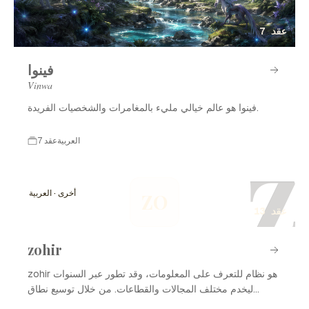
7 عقد
فينوا
Vinwa
فينوا هو عالم خيالي مليء بالمغامرات والشخصيات الفريدة.
العربية
7 عقد
Z
أخرى · العربية
ZO
13 عقد
zohir
zohir هو نظام للتعرف على المعلومات، وقد تطور عبر السنوات
ليخدم مختلف المجالات والقطاعات. من خلال توسيع نطاق
استخداماته، أصبح الزوهير أداةً مهمة في إدارة البيانات وتحليلها.