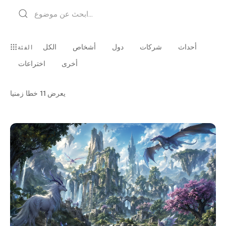
أحداث
شركات
دول
أشخاص
الكل
الفئة
أخرى
اختراعات
يعرض
11
خطا زمنيا
أخرى · العربية