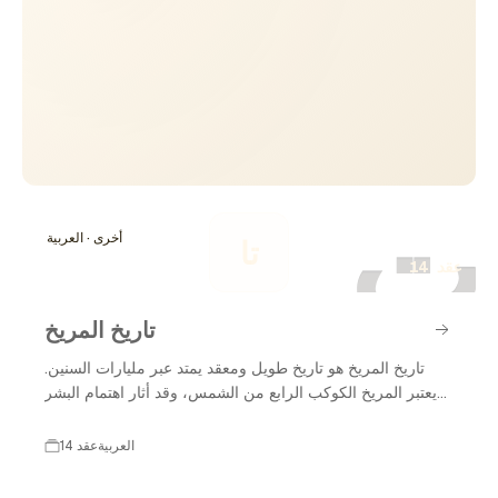
ت
أخرى · العربية
تا
14 عقد
تاريخ المريخ
تاريخ المريخ هو تاريخ طويل ومعقد يمتد عبر مليارات السنين.
يعتبر المريخ الكوكب الرابع من الشمس، وقد أثار اهتمام البشر
منذ العصور القديمة بسبب لونه الأحمر المميز وظروفه الفريدة.
عبر العصور، تم رصد المريخ من قبل الفلكيين، وتطور فهمنا له
العربية
14 عقد
بفضل التقدم في التكنولوجيا والمركبات الفضائية. في العقود
الأخيرة، زادت بعثات استكشاف المريخ بشكل كبير، مما أتاح لنا