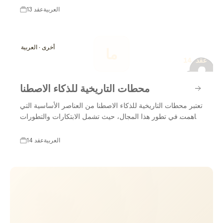
نشأت أفكار جديدة وتقنيات مبتكرة لتعزيز فعاليته وقدرته على
العربية
13 عقد
تلبية احتياجات المستخدمين، مما جعله جزءًا أساسيًا من الحلول
م
التكنولوجية الحديثة.
أخرى · العربية
ما
14 عقد
محطات التاريخية للذكاء الاصطنا
تعتبر محطات التاريخية للذكاء الاصطنا من العناصر الأساسية التي
ساهمت في تطور هذا المجال، حيث تشمل الابتكارات والتطورات
التي شكلت الأسس التي يقوم عليها الذكاء الاصطناعي اليوم. من
بداياته المبكرة إلى الإنجازات الحديثة، يعكس هذا التاريخ كيف
العربية
14 عقد
تطورت التقنيات والأفكار، مما ساهم في تحويل الذكاء
الاصطناعي إلى أداة قوية في مختلف المجالات. في هذا السياق،
نستعرض مجموعة من المحطات التاريخية المهمة للذكاء
الاصطناعي.