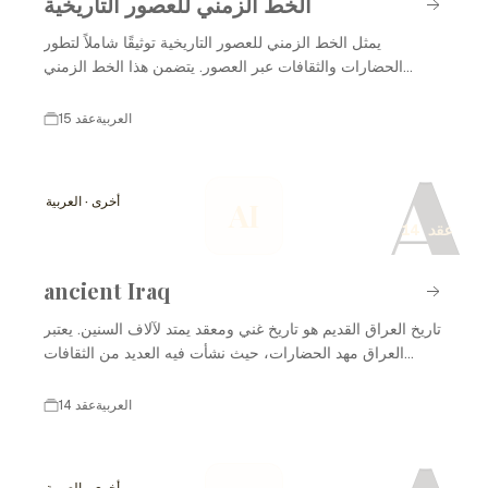
الخط الزمني للعصور التاريخية
يمثل الخط الزمني للعصور التاريخية توثيقًا شاملاً لتطور
الحضارات والثقافات عبر العصور. يتضمن هذا الخط الزمني
الأحداث التاريخية الرئيسية، والابتكارات، والتغيرات الاجتماعية
والسياسية التي شكلت العالم كما نعرفه اليوم. من العصور
العربية
15 عقد
القديمة إلى العصور الحديثة، يتيح لنا هذا الخط الزمني فهم
A
السياقات المختلفة التي أثرت على البشرية. سنستعرض في ما
يلي مجموعة من الأحداث البارزة في تاريخ البشرية.
أخرى · العربية
AI
14 عقد
ancient Iraq
تاريخ العراق القديم هو تاريخ غني ومعقد يمتد لآلاف السنين. يعتبر
العراق مهد الحضارات، حيث نشأت فيه العديد من الثقافات
العريقة مثل السومرية، والأكادية، والبابلية، والآشورية. من خلال
تطورات الزراعة، والكتابة، والفنون، والسياسة، أسهمت هذه
العربية
14 عقد
الحضارات في تشكيل التاريخ البشري. العراق القديم شهد أحداثًا
مهمة، بما في ذلك تأسيس المدن الكبرى، وتطوير الأنظمة
القانونية، والابتكارات العلمية التي أثرت على العالم بأسره.