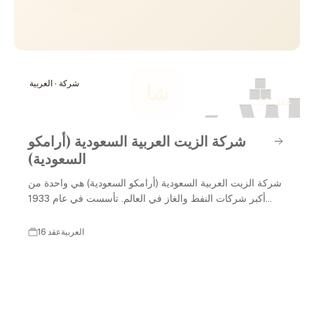
ش
شركة · العربية
شا
16 عقد
شركة الزيت العربية السعودية (أرامكو
السعودية)
شركة الزيت العربية السعودية (أرامكو السعودية) هي واحدة من
أكبر شركات النفط والغاز في العالم. تأسست في عام 1933
بموجب اتفاقية بين الحكومة السعودية وشركة ستاندارد أويل
أوف كاليفورنيا (سوكال). منذ ذلك الحين، نمت الشركة لتصبح
العربية
16 عقد
الشركة الرائدة في إنتاج النفط والغاز وتكريرهما، ولها دور كبير
في الاقتصاد العالمي والنفط السعودي. تُعد أرامكو السعودية اليوم
من أكبر الشركات من حيث القيمة السوقية والإيرادات.