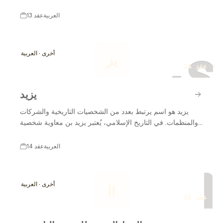
في التاريخ الإسلامي، حيث شهدت فترة من الازدهار الثقافي
والعلمي والاقتصادي. امتدت الخلافة العباسية على مدى عدة
العربية
13 عقد
قرون، وتركزت في البداية في مدينة الكوفة ثم انتقلت إلى
ي
بغداد، التي أصبحت مركزًا حضاريًا هامًا. تأثرت الخلافة العباسية
بالعديد من الثقافات المختلفة، مما ساهم في تطور الفنون
أخرى · العربية
يز
والعلوم. ومع مرور الوقت، واجهت الخلافة العباسية تحديات
14 عقد
داخلية وخارجية أدت إلى تراجعها. لكن تأثيرها على التاريخ
الإسلامي لا يزال واضحًا حتى اليوم.
يزيد
يزيد هو اسم يرتبط بعدد من الشخصيات التاريخية والشركات
والمنظمات. في التاريخ الإسلامي، يُعتبر يزيد بن معاوية شخصية
بارزة، وقد أثار جدلاً واسعاً بسبب دوره في الأحداث التاريخية
الهامة. كما أن هناك العديد من الشركات والمنظمات التي تحمل
العربية
14 عقد
اسم "يزيد" في العالم العربي، مما يعكس تأثير هذا الاسم في
ا
مختلف المجالات. في هذا السياق، سنستعرض تطور يزيد عبر
الزمن من خلال خط زمني مفصل.
أخرى · العربية
اا
15 عقد