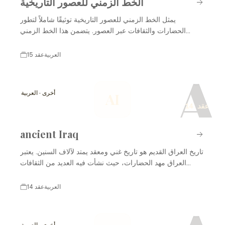
الخط الزمني للعصور التاريخية
يمثل الخط الزمني للعصور التاريخية توثيقًا شاملاً لتطور
الحضارات والثقافات عبر العصور. يتضمن هذا الخط الزمني
الأحداث التاريخية الرئيسية، والابتكارات، والتغيرات الاجتماعية
والسياسية التي شكلت العالم كما نعرفه اليوم. من العصور
العربية
15 عقد
القديمة إلى العصور الحديثة، يتيح لنا هذا الخط الزمني فهم
A
السياقات المختلفة التي أثرت على البشرية. سنستعرض في ما
يلي مجموعة من الأحداث البارزة في تاريخ البشرية.
أخرى · العربية
AI
14 عقد
ancient Iraq
تاريخ العراق القديم هو تاريخ غني ومعقد يمتد لآلاف السنين. يعتبر
العراق مهد الحضارات، حيث نشأت فيه العديد من الثقافات
العريقة مثل السومرية، والأكادية، والبابلية، والآشورية. من خلال
تطورات الزراعة، والكتابة، والفنون، والسياسة، أسهمت هذه
العربية
14 عقد
الحضارات في تشكيل التاريخ البشري. العراق القديم شهد أحداثًا
مهمة، بما في ذلك تأسيس المدن الكبرى، وتطوير الأنظمة
القانونية، والابتكارات العلمية التي أثرت على العالم بأسره.