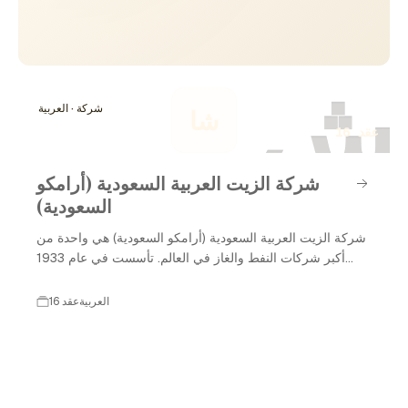
ش
شركة · العربية
شا
16 عقد
شركة الزيت العربية السعودية (أرامكو
السعودية)
شركة الزيت العربية السعودية (أرامكو السعودية) هي واحدة من
أكبر شركات النفط والغاز في العالم. تأسست في عام 1933
بموجب اتفاقية بين الحكومة السعودية وشركة ستاندارد أويل
أوف كاليفورنيا (سوكال). منذ ذلك الحين، نمت الشركة لتصبح
العربية
16 عقد
الشركة الرائدة في إنتاج النفط والغاز وتكريرهما، ولها دور كبير
في الاقتصاد العالمي والنفط السعودي. تُعد أرامكو السعودية اليوم
من أكبر الشركات من حيث القيمة السوقية والإيرادات.