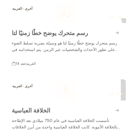
ر
فرصة دراسة سطحه وجوهه وأجوائه بشكل أكثر عمقًا. هذا
أخرى · العربية
رم
التاريخ الغني يعكس تطور المعرفة البشرية ورغبتنا في
14 عقد
استكشاف الكون.
رسم متحرك يوضح خطًا زمنيًا لتا
رسم متحرك يوضح خطًا زمنيًا لتا هو وسيلة بصرية تسلط الضوء
على تطور الأحداث والشخصيات عبر الزمن. يتم استخدامه في
العديد من المجالات، بما في ذلك التعليم والترفيه، لتبسيط
المعلومات المعقدة وجعلها أكثر جذبًا للجمهور. من خلال تقديم
العربية
14 عقد
المعلومات بطريقة مرئية، يسهل رسم متحرك يوضح خطًا زمنيًا
ا
لتا فهم الأحداث الرئيسية وتحليلها. في هذا السياق، سنستعرض
تاريخ تطور رسم متحرك يوضح خطًا زمنيًا لتا منذ بداياته حتى
أخرى · العربية
اا
الوقت الحاضر، مع التركيز على المراحل الرئيسية والتطورات
13 عقد
الهامة في هذا المجال.
الخلافة العباسية
تأسست الخلافة العباسية في عام 750 ميلادي بعد الإطاحة
بالخلافة الأموية. كانت الخلافة العباسية واحدة من أبرز الخلافات