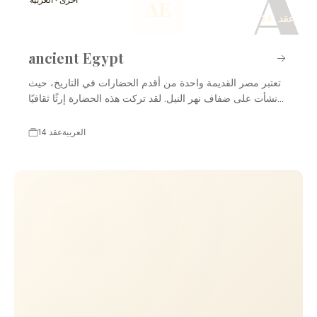
A
أخرى · العربية
AE
14 عقد
ancient Egypt
تعتبر مصر القديمة واحدة من أقدم الحضارات في التاريخ، حيث
نشأت على ضفاف نهر النيل. لقد تركت هذه الحضارة إرثًا ثقافيًا
ومعماريًا عظيمًا، بما في ذلك الأهرامات والمعابد. عاشت مصر
القديمة في فترات متعددة، بدءًا من العصور المبكرة وحتى
العربية
14 عقد
الفترات المتأخرة، مما ساهم في تشكيل تاريخها الغني والمتنوع.
من خلال تطور الفنون والعمارة والدين، أثرت مصر القديمة على
العديد من الثقافات الأخرى وأصبحت رمزًا للعبقرية الإنسانية.