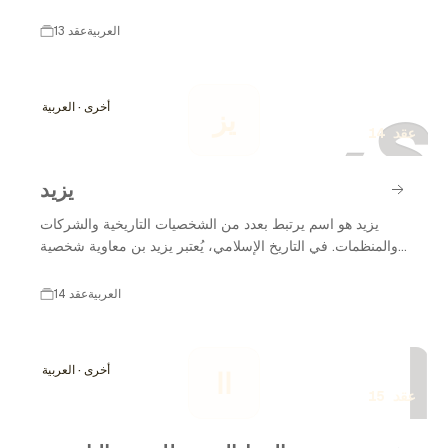
في التاريخ الإسلامي، حيث شهدت فترة من الازدهار الثقافي
والعلمي والاقتصادي. امتدت الخلافة العباسية على مدى عدة
العربية
13 عقد
قرون، وتركزت في البداية في مدينة الكوفة ثم انتقلت إلى
ي
بغداد، التي أصبحت مركزًا حضاريًا هامًا. تأثرت الخلافة العباسية
بالعديد من الثقافات المختلفة، مما ساهم في تطور الفنون
أخرى · العربية
يز
والعلوم. ومع مرور الوقت، واجهت الخلافة العباسية تحديات
14 عقد
داخلية وخارجية أدت إلى تراجعها. لكن تأثيرها على التاريخ
الإسلامي لا يزال واضحًا حتى اليوم.
يزيد
يزيد هو اسم يرتبط بعدد من الشخصيات التاريخية والشركات
والمنظمات. في التاريخ الإسلامي، يُعتبر يزيد بن معاوية شخصية
بارزة، وقد أثار جدلاً واسعاً بسبب دوره في الأحداث التاريخية
الهامة. كما أن هناك العديد من الشركات والمنظمات التي تحمل
العربية
14 عقد
اسم "يزيد" في العالم العربي، مما يعكس تأثير هذا الاسم في
ا
مختلف المجالات. في هذا السياق، سنستعرض تطور يزيد عبر
الزمن من خلال خط زمني مفصل.
أخرى · العربية
اا
15 عقد