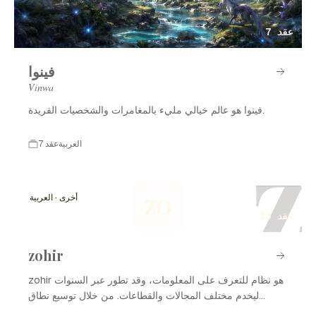
7 عقد
فينوا
Vinwa
فينوا هو عالم خيالي مليء بالمغامرات والشخصيات الفريدة.
العربية
7 عقد
Z
أخرى · العربية
ZO
13 عقد
zohir
zohir هو نظام للتعرف على المعلومات، وقد تطور عبر السنوات
ليخدم مختلف المجالات والقطاعات. من خلال توسيع نطاق
استخداماته، أصبح الزوهير أداةً مهمة في إدارة البيانات وتحليلها.