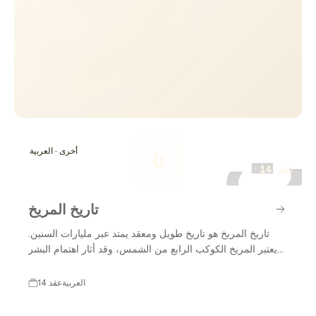
ت
أخرى · العربية
تا
14 عقد
تاريخ المريخ
تاريخ المريخ هو تاريخ طويل ومعقد يمتد عبر مليارات السنين.
يعتبر المريخ الكوكب الرابع من الشمس، وقد أثار اهتمام البشر
منذ العصور القديمة بسبب لونه الأحمر المميز وظروفه الفريدة.
عبر العصور، تم رصد المريخ من قبل الفلكيين، وتطور فهمنا له
العربية
14 عقد
بفضل التقدم في التكنولوجيا والمركبات الفضائية. في العقود
الأخيرة، زادت بعثات استكشاف المريخ بشكل كبير، مما أتاح لنا