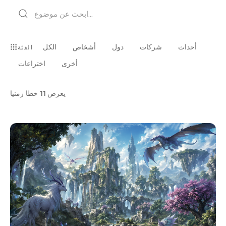
أحداث
شركات
دول
أشخاص
الكل
الفئة
أخرى
اختراعات
يعرض
11
خطا زمنيا
أخرى · العربية