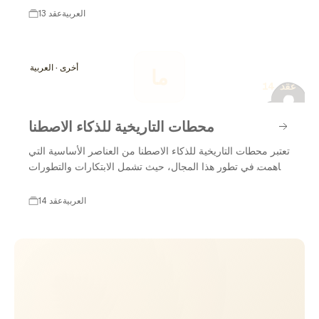
نشأت أفكار جديدة وتقنيات مبتكرة لتعزيز فعاليته وقدرته على
العربية
13 عقد
تلبية احتياجات المستخدمين، مما جعله جزءًا أساسيًا من الحلول
م
التكنولوجية الحديثة.
أخرى · العربية
ما
14 عقد
محطات التاريخية للذكاء الاصطنا
تعتبر محطات التاريخية للذكاء الاصطنا من العناصر الأساسية التي
ساهمت في تطور هذا المجال، حيث تشمل الابتكارات والتطورات
التي شكلت الأسس التي يقوم عليها الذكاء الاصطناعي اليوم. من
بداياته المبكرة إلى الإنجازات الحديثة، يعكس هذا التاريخ كيف
العربية
14 عقد
تطورت التقنيات والأفكار، مما ساهم في تحويل الذكاء
الاصطناعي إلى أداة قوية في مختلف المجالات. في هذا السياق،
نستعرض مجموعة من المحطات التاريخية المهمة للذكاء
الاصطناعي.