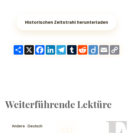
Historischen Zeitstrahl herunterladen
Share
X
Facebook
LinkedIn
Telegram
Tumblr
Reddit
Diigo
Email
Copy
Link
Weiterführende Lektüre
E
Andere · Deutsch
ED