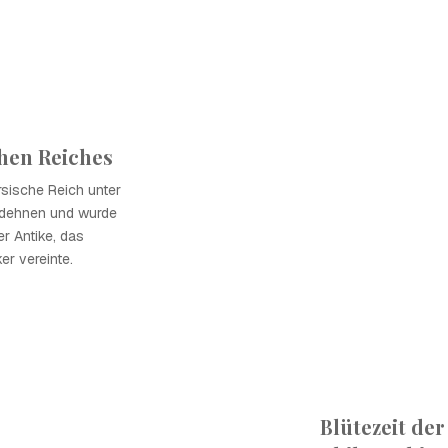
chen Reiches
sische Reich unter
udehnen und wurde
r Antike, das
er vereinte.
Blütezeit de