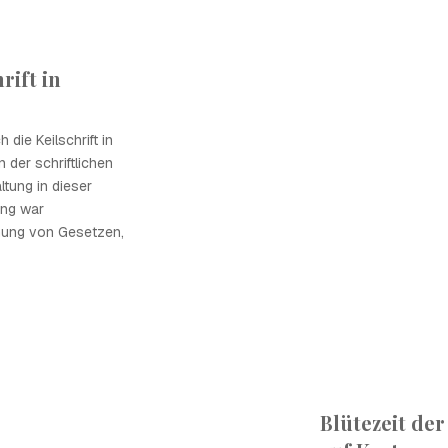
rift in
 die Keilschrift in
der schriftlichen
tung in dieser
ung war
nung von Gesetzen,
Blütezeit de