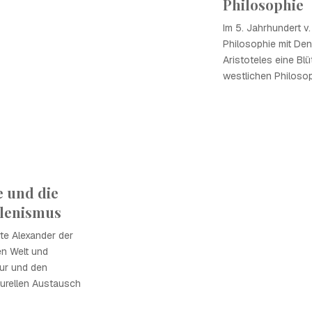
Philosophie
Im 5. Jahrhundert v.
Philosophie mit Den
Aristoteles eine Blü
westlichen Philoso
 und die
llenismus
rte Alexander der
en Welt und
tur und den
turellen Austausch