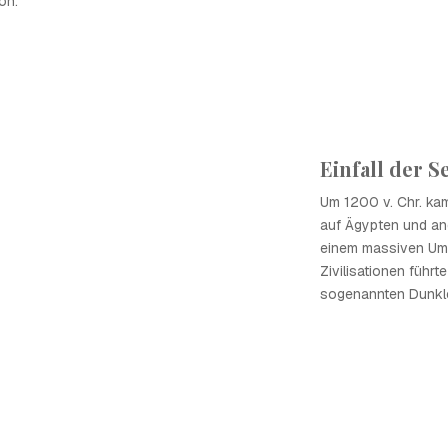
on.
Einfall der S
Um 1200 v. Chr. kam
auf Ägypten und an
einem massiven Um
Zivilisationen führt
sogenannten Dunkle