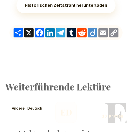
Historischen Zeitstrahl herunterladen
Share
X
Facebook
LinkedIn
Telegram
Tumblr
Reddit
Diigo
Email
Copy
Link
Weiterführende Lektüre
E
Andere · Deutsch
ED
13 Knoten