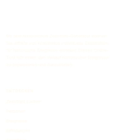
auch die Kultur und Gesellschaft des Landes. Die
Unabhängigkeit Indonesiens im Jahr 1945 markierte das
Ende einer langen Kolonialgeschichte, die noch heute
nachwirkt.
Mit dem historischen Zeitstrahl-Generator können
Sie mithilfe von KI mühelos individuelle Zeitstrahlen
für historische Ereignisse erstellen. Dieses Online-
Tool hilft Ihnen, den Verlauf historischer Ereignisse
zu organisieren und darzustellen.
ENTDECKEN
Zeitstrahl suchen
Personen
Ereignisse
Erfindungen