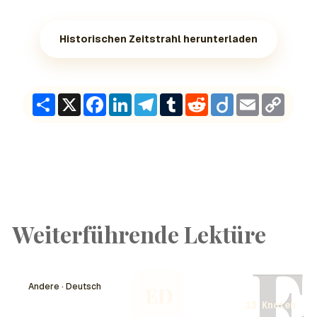
Historischen Zeitstrahl herunterladen
Share
X
Facebook
LinkedIn
Telegram
Tumblr
Reddit
Diigo
Email
Copy
Link
Weiterführende Lektüre
E
Andere · Deutsch
ED
13 Knoten