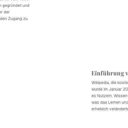
n gegründet und
er der
r den Zugang zu
Einführung v
Wikipedia, die kost
wurde im Januar 20
es Nutzern, Wissen 
was das Lernen und 
erheblich verändert