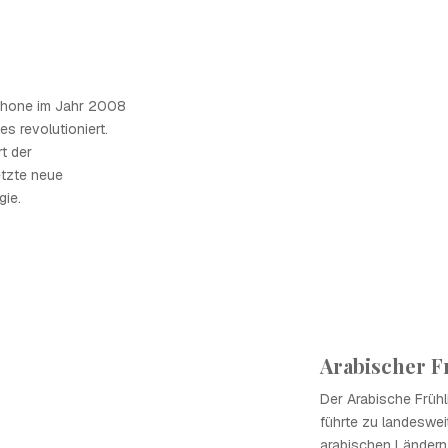
iPhone im Jahr 2008
s revolutioniert.
t der
etzte neue
gie.
Arabischer F
Der Arabische Früh
führte zu landeswei
arabischen Ländern