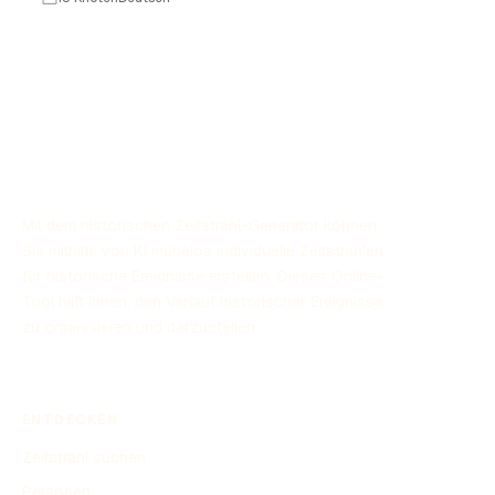
niederländischen Kolonialherrschaft und der japanischen
Besatzung im Zweiten Weltkrieg hat die Geschichte
Indonesiens viele Wendungen genommen. Diese Phase
beeinflusste nicht nur die politische Landschaft, sondern
auch die Kultur und Gesellschaft des Landes. Die
Unabhängigkeit Indonesiens im Jahr 1945 markierte das
Ende einer langen Kolonialgeschichte, die noch heute
nachwirkt.
Mit dem historischen Zeitstrahl-Generator können
Sie mithilfe von KI mühelos individuelle Zeitstrahlen
für historische Ereignisse erstellen. Dieses Online-
Tool hilft Ihnen, den Verlauf historischer Ereignisse
zu organisieren und darzustellen.
ENTDECKEN
Zeitstrahl suchen
Personen