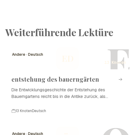
Weiterführende Lektüre
E
Andere · Deutsch
ED
13 Knoten
entstehung des bauerngärten
Die Entwicklungsgeschichte der Entstehung des
Bauerngartens reicht bis in die Antike zurück, als
Menschen begannen, ihre Nahrungsmittel in der Nähe
ihrer Wohnstätten anzubauen. Diese Gärten waren nicht
13 Knoten
Deutsch
nur eine Quelle der Nahrung, sondern auch ein Ausdruck
von Kultur und Identität. Im Laufe der Jahrhunderte hat
sich der Bauerngarten weiterentwickelt und verschiedene
Andere · Deutsch