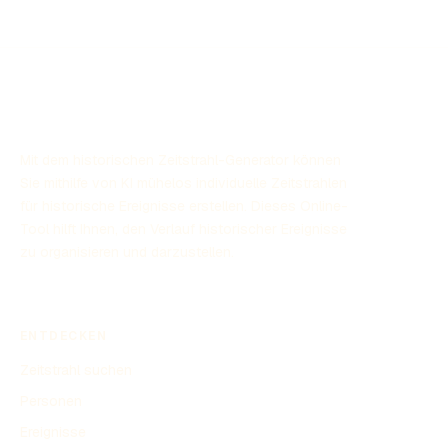
Indonesiens viele Wendungen genommen. Diese Phase
beeinflusste nicht nur die politische Landschaft, sondern
auch die Kultur und Gesellschaft des Landes. Die
Unabhängigkeit Indonesiens im Jahr 1945 markierte das
Ende einer langen Kolonialgeschichte, die noch heute
nachwirkt.
Mit dem historischen Zeitstrahl-Generator können
Sie mithilfe von KI mühelos individuelle Zeitstrahlen
für historische Ereignisse erstellen. Dieses Online-
Tool hilft Ihnen, den Verlauf historischer Ereignisse
zu organisieren und darzustellen.
ENTDECKEN
Zeitstrahl suchen
Personen
Ereignisse