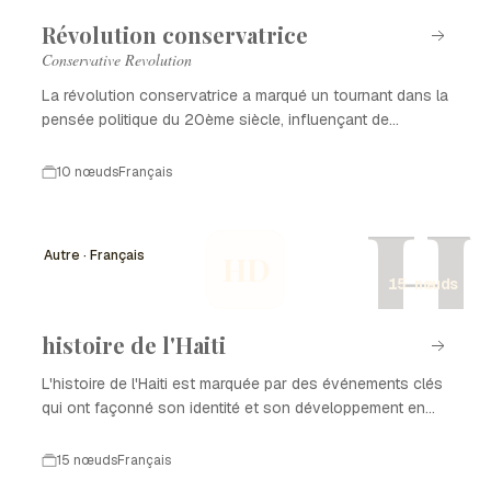
Révolution conservatrice
Conservative Revolution
La révolution conservatrice a marqué un tournant dans la
pensée politique du 20ème siècle, influençant de
nombreux pays.
10 nœuds
Français
H
Autre · Français
HD
15 nœuds
histoire de l'Haiti
L'histoire de l'Haiti est marquée par des événements clés
qui ont façonné son identité et son développement en
tant que nation. De la colonisation à l'indépendance, en
passant par les luttes pour la démocratie et la
15 nœuds
Français
reconstruction après des catastrophes naturelles,