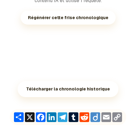
contenu IA et utilise 1 requête.
Régénérer cette frise chronologique
Télécharger la chronologie historique
Share
X
Facebook
LinkedIn
Telegram
Tumblr
Reddit
Diigo
Email
Copy
Link