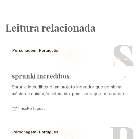
Leitura relacionada
S
Personagem · Português
SI
14 nós
sprunki incredibox
Sprunki Incredibox é um projeto inovador que combina
música e animação interativa, permitindo que os usuários
criem suas próprias faixas musicais utilizando
personagens únicos. Desde seu lançamento, tem
14 nós
Português
encantado crianças e adultos com sua abordagem
P
divertida e acessível à criação musical. A plataforma
evoluiu ao longo dos anos, introduzindo novos recursos
Personagem · Português
PV
e personagens, tornando-se uma ferramenta popular