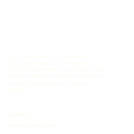
abrange mais de seis décadas, Silvio Santos é
conhecido por seu carisma, suas inovações na
televisão e por ser o fundador do SBT (Sistema
Brasileiro de Televisão).
Use o Gerador de Linha do Tempo Histórica para
criar facilmente linhas do tempo de eventos
históricos personalizados com a ajuda de IA. Esta
ferramenta online ajuda a organizar e apresentar o
processo de desenvolvimento de eventos
históricos.
EXPLORAR
Descobrir Linhas do Tempo