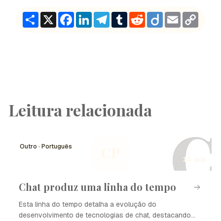
Share
X
Facebook
LinkedIn
Telegram
Tumblr
Reddit
Diigo
Email
Copy
Link
Leitura relacionada
C
Outro · Português
CP
14 nós
Chat produz uma linha do tempo
Esta linha do tempo detalha a evolução do
desenvolvimento de tecnologias de chat, destacando