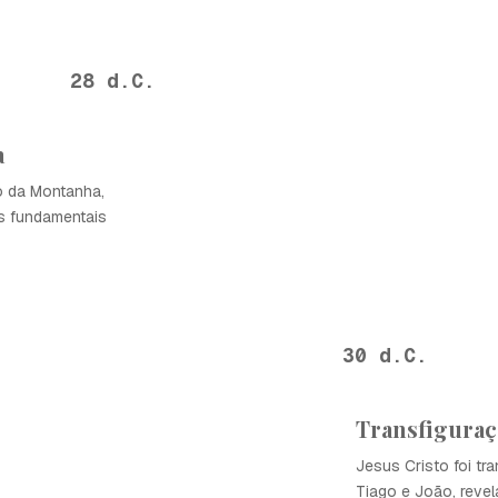
28 d.C.
a
o da Montanha,
s fundamentais
30 d.C.
Transfiguraç
Jesus Cristo foi tr
Tiago e João, revel