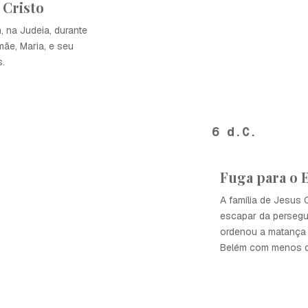
 Cristo
 na Judeia, durante
mãe, Maria, e seu
s.
6 d.C.
Fuga para o 
A família de Jesus C
escapar da persegu
ordenou a matança
Belém com menos d