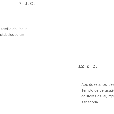
7 d.C.
 família de Jesus
 estabeleceu em
12 d.C.
Aos doze anos, Jes
Templo de Jerusalé
doutores da lei, i
sabedoria.