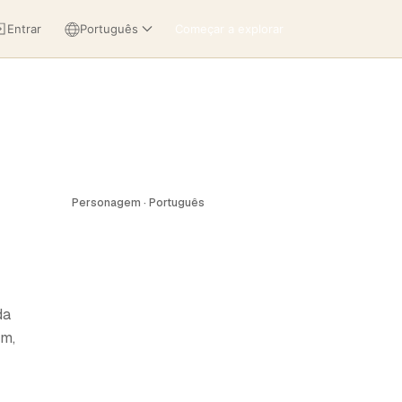
Entrar
Português
Começar a explorar
Personagem · Português
da
ém,