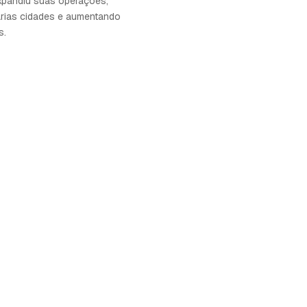
xpandiu suas operações,
várias cidades e aumentando
s.