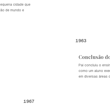
pequena cidade que
isão de mundo e
1963
Conclusão d
Pai concluiu o ens
como um aluno exem
em diversas áreas 
1967