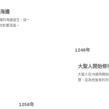
海邊
房國的海邊誕生，這一
世影響深遠。
1240年
大聖人開始修
大聖人在18歲時開
慧，這為他後來的宗
1250年