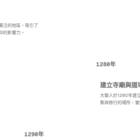
廣泛的地區，吸引了
仰的影響力。
1280年
建立寺廟與道
大聖人於1280年
集與修行的場所，鞏
1290年