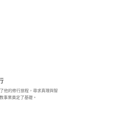
行
始了他的修行旅程，尋求真理與智
教事業奠定了基礎。