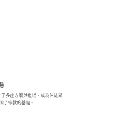
場
建立了多座寺廟與道場，成為信徒聚
固了宗教的基礎。