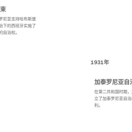
束
罗尼亚支持哈布斯堡
治下的西班牙实施了
的自治权。
1931年
加泰罗尼亚自
在第二共和国时期，
立了加泰罗尼亚自治
利。