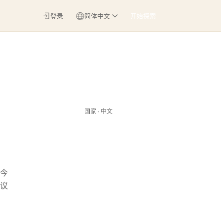
登录
简体中文
开始探索
国家 · 中文
今
议