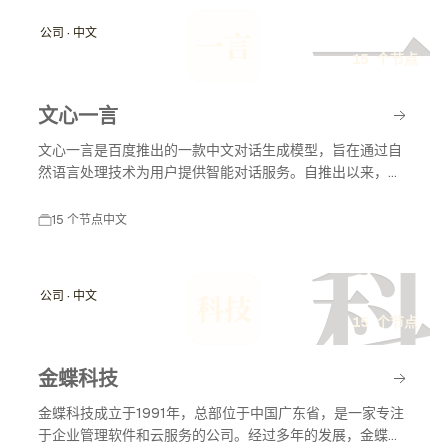
一
公司 · 中文
一言
15 个节点
文心一言
文心一言是百度推出的一款中文对话生成模型，旨在通过自
然语言处理技术为用户提供智能对话服务。自推出以来，文
心一言不断发展，应用于多个领域，包括教育、客服和内容
创作等，助力智能化服务的普及与发展。
15 个节点
中文
科
公司 · 中文
科技
15 个节点
金蝶科技
金蝶科技成立于1991年，总部位于中国广东省，是一家专注
于企业管理软件和云服务的公司。经过多年的发展，金蝶科