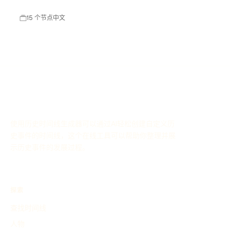
技已成为中国领先的企业管理解决方案提供商，涵盖财务管
理、供应链管理、人力资源管理等多个领域。
15 个节点
中文
使用历史时间线生成器可以通过AI轻松创建自定义历
史事件的时间线，这个在线工具可以帮助你整理并展
示历史事件的发展过程。
探索
查找时间线
人物