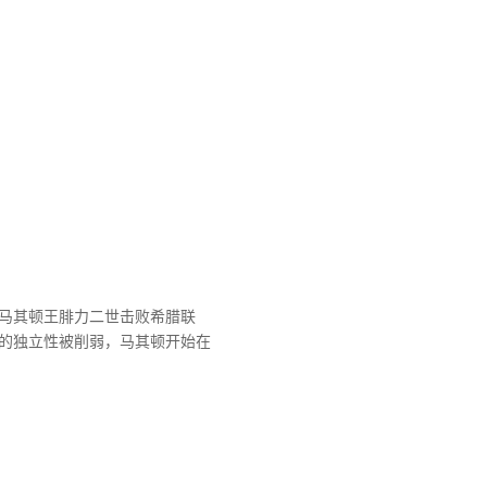
马其顿王腓力二世击败希腊联
的独立性被削弱，马其顿开始在