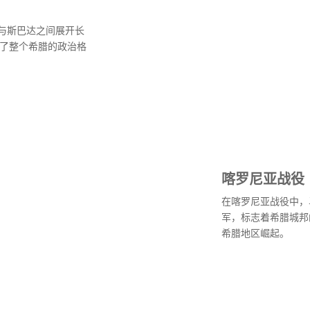
与斯巴达之间展开长
响了整个希腊的政治格
喀罗尼亚战役
在喀罗尼亚战役中，
军，标志着希腊城邦
希腊地区崛起。