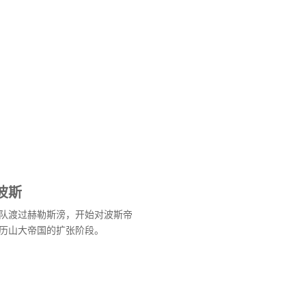
波斯
队渡过赫勒斯滂，开始对波斯帝
历山大帝国的扩张阶段。