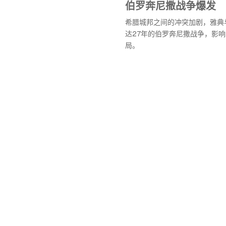
伯罗奔尼撒战争爆发
希腊城邦之间的冲突加剧，雅典
达27年的伯罗奔尼撒战争，影
局。