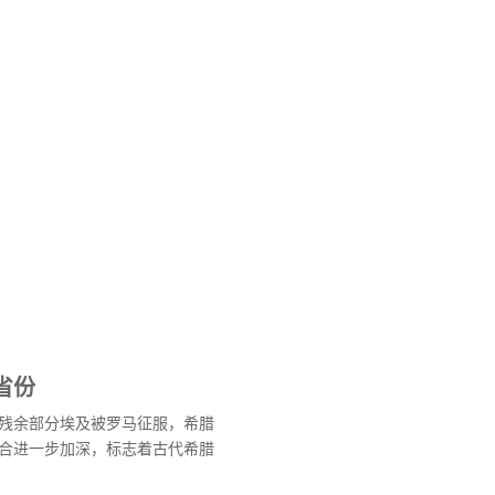
省份
残余部分埃及被罗马征服，希腊
合进一步加深，标志着古代希腊