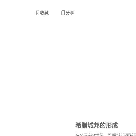
收藏
分享
希腊城邦的形成
在公元前8世纪，希腊城邦逐渐