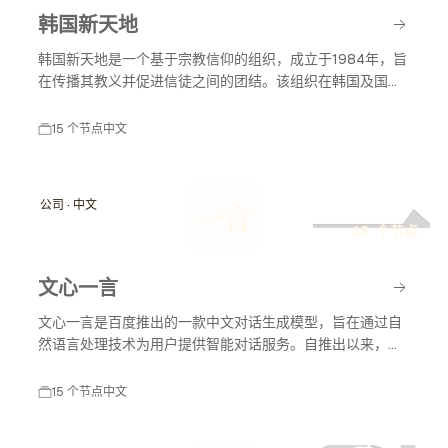
韩国新天地
韩国新天地是一个基于宗教信仰的组织，成立于1984年，旨
在传播其教义并促进信徒之间的团结。该组织在韩国及国际
上有着广泛的影响力，尤其在宗教活动和社会服务方面。
15 个节点
中文
一
公司 · 中文
一言
15 个节点
文心一言
文心一言是百度推出的一款中文对话生成模型，旨在通过自
然语言处理技术为用户提供智能对话服务。自推出以来，文
心一言不断发展，应用于多个领域，包括教育、客服和内容
创作等，助力智能化服务的普及与发展。
15 个节点
中文